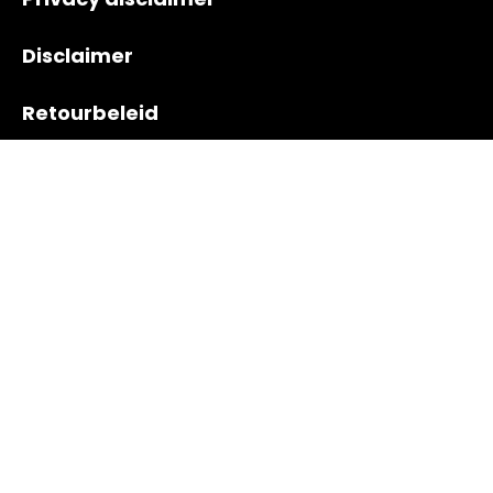
Disclaimer
Retourbeleid
Navigatie
Nieuws
Contact
Gemaakt door Bedrijfshaven | © 2024