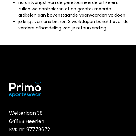
na ontvangst van de geretourneerde artikelen,
zullen we controleren of de geretourneerde
artikelen aan bovenstaande voorwaarden voldoen
je krijgt van ons binnen 3 werkdagen bericht over de
verdere afhandeling van je retourzending.
Welterlaan 38
6411EB Heerlen
KvK nr: 97778672