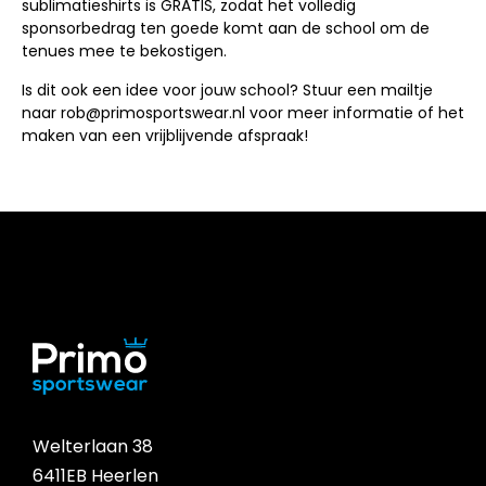
sublimatieshirts is GRATIS, zodat het volledig
sponsorbedrag ten goede komt aan de school om de
tenues mee te bekostigen.
Is dit ook een idee voor jouw school? Stuur een mailtje
naar rob@primosportswear.nl voor meer informatie of het
maken van een vrijblijvende afspraak!
Welterlaan 38
6411EB Heerlen