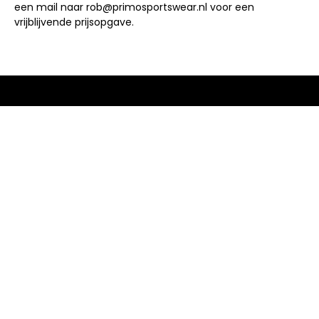
een mail naar rob@primosportswear.nl voor een
vrijblijvende prijsopgave.
Welterlaan 38
6411EB Heerlen
KvK nr: 97778672
Btw nr: NL868227651B01