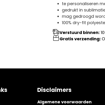
te personaliseren m
gedrukt in sublimati
mag gedroogd worde
100% dry-fit polyeste
Verstuurd binnen:
10
Gratis verzending:
O
nks
Disclaimers
Algemene voorwaarden