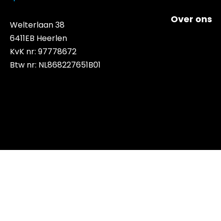
Over ons
Welterlaan 38
6411EB Heerlen
KvK nr: 97778672
Btw nr: NL868227651B01