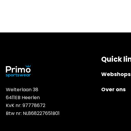
Quick li
Webshops
Over ons
Welterlaan 38
6411EB Heerlen
KvK nr: 97778672
Btw nr: NL868227651B01