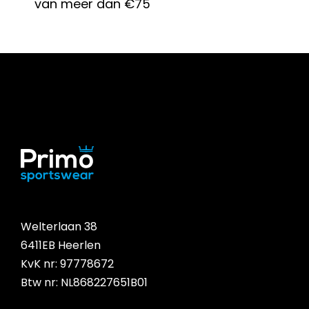
van meer dan €75
Welterlaan 38
6411EB Heerlen
KvK nr: 97778672
Btw nr: NL868227651B01