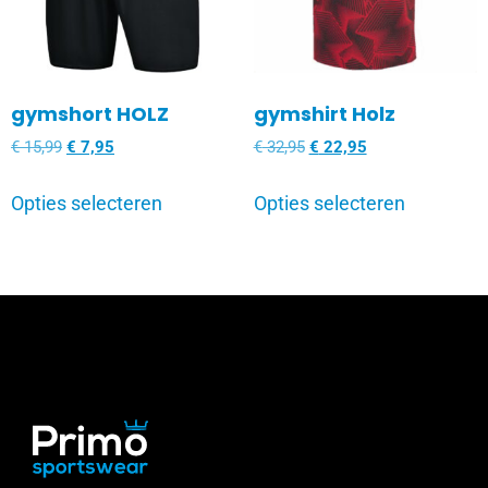
gymshort HOLZ
gymshirt Holz
€
15,99
€
7,95
€
32,95
€
22,95
Opties selecteren
Opties selecteren